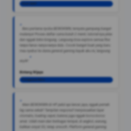
User Aktif
Baru pertama nyoba BEWOKWIN, ternyata gampang banget
mulainya! Proses daftar cuma butuh 2 menit, tutorial-nya jelas
dan nggak bikin bingung. Langsung bisa explore semua fitur
tanpa harus nanya-nanya dulu. Cocok banget buat yang baru
mau nyebur ke dunia general gaming kayak aku ini, langsung
asyik!
Bintang Wijaya
Pengguna Baru
Main BEWOKWIN di HP jadul aja lancar jaya, nggak pernah
lag sama sekali! Tampilan responsif menyesuaikan layar
otomatis, loading cepet, baterai juga nggak boros-boros
amat. Udah main dari berbagai tempat, di angkot, warung,
bahkan sinyal 3G, tetep smooth. Platform general gaming