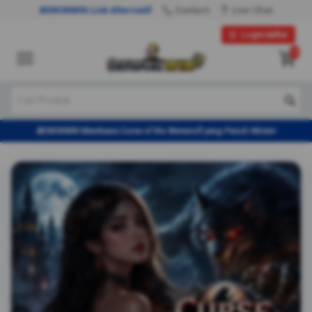
BEWOKWIN Link Alternatif
Contact
Live Chat
Login/daftar
0
BEWOKWIN Membawa Curse of the Werewolf yang Penuh Misteri