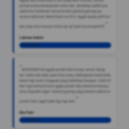
Nggak ada sistem pay-to-win yang bikin frustrasi, semua
pemain punya kesempatan sama rata. Spending sedikit pun
udah bisa menikmati semua konten general gaming-nya
secara maksimal. Bener-bener worth it, nggak kayak platform
lain yang terus-terusan minta top up buat bisa kompetitif!
Lukman Hakim
VIP Member
BEWOKWIN tuh nggak pernah bikin bosan, serius! Setiap
hari selalu ada daily quest baru yang challengenya beda-beda,
belum lagi event mingguan yang hadiahnya lumayan. Udah 60
hari login berturut-turut nggak pernah skip karena kontennya
terus diupdate segar. General gaming yang beneran addictive
positif, bikin nagih balik lagi tiap hari!
Eka Putri
Pro Gambler