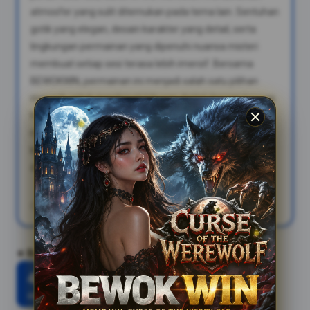
atmosfer yang sulit ditemukan pada tema lain. Sentuhan
gotik yang elegan, desain karakter yang detail, serta
lingkungan permainan yang dipenuhi nuansa misteri
membuat setiap sesi terasa lebih imersif. Bersama
BEWOKWIN, permainan ini menjadi salah satu pilihan
menarik untuk menikmati hiburan digital dengan konsep
horor fantasi yang dikemas secara modern,
menghadirkan petualangan yang memadukan
ketegangan, keindahan visual, dan cerita yang penuh
daya tarik.
5 menit baca
Tim BEWOKWIN
2.4K pembaca
⭐ Review Pelanggan Setia BEWOKWIN
4.9
Berdasarkan
1.400+ ulasan
dari 5.0