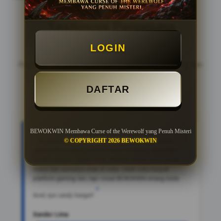
Testimoni Pengguna
BEWOKWIN
LOGIN
Pengalaman pengguna dalam memanfaatkan strategi dan
pola bermain secara lebih bijak
DAFTAR
BEWOKWIN Membawa Curse of the Werewolf yang Penuh Misteri
© COPYRIGHT 2026 BEWOKWIN
Pertama kali buka BEWOKWIN langsung kagum sama
tampilannya! Grafisnya bener-bener memukau, desainnya
modern banget, nggak norak. Animasi setiap game gerak
mulus dan warnanya enak di mata. Udah coba banyak
platform gaming lain, tapi visual BEWOKWIN emang beda
level, eye candy banget!
Xander Lima